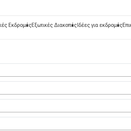
κές Εκδρομές
Εξωτικές Διακοπές
Ιδέες για εκδρομές
Επι